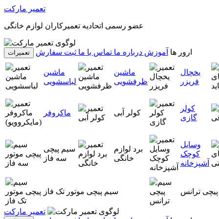
تعمیر مارکت
عضو رسمی اتحادیه تعمیرکاران لوازم خانگی
ارور ها
آموزش
درباره ما
تماس با ما
ثبت سفارش
تعمیرات
یخچال
ماشین
ماشین
فریزر
ظرفشویی
لباسشویی
کولر
کولر آبی
ماکروفر
گازی
وسایل
برد لوازم
سیم پیچی
کوچک
خانگی
سه فاز
آشپزخانه
پیچی ترانس
سیم پیچی موتور تک فاز
تعمیر مارکت