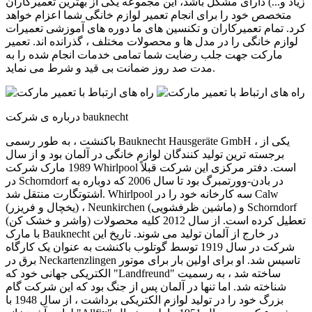
زیاد و...) دارای مشکل باشد، این مجموعه یکی از بهترین تعمیرکاران
متخصص خود را برای انجام تعمیر لوازم خانگی شما اعزام خواهد
کرد. تمام تعمیرکاران و تکنسین های ما دوره های آموزشی تعمیرات
لوازم خانگی را در مدل ها و محصولات مختلف ، گذرانده اند. تعمیر
مارکت جهت جلب رضایت شما تمامی خدمات انجام شده را به
مدت صد روز ضمانت بی قید و شرط می نماید.
درباره ی شرکت bauknecht
باکنشت ، به طور رسمی Bauknecht Hausgeräte GmbH ، یکی از
برجسته ترین تولید کنندگان لوازم خانگی در آلمان بود و از سال
1989 مارک شرکت Whirlpool است. دفتر مرکزی این شرکت قبلاً
در Schorndorf در بادن-وورتمبرگ بود تا سال 2006 که دوباره به
اشتوتگارت منتقل شد. Whirlpool سه کارخانه خود را در Calw
(یخچال و فریزر) ، Neunkirchen (ماشین ظرفشویی) و Schorndorf
(واشر و خشک کن) تعطیل کرده است. از سال 2012 کلیه محصولات
با مارک Bauknecht در خارج از آلمان تولید می شوند. تاریخ این
شرکت در سال 1919 توسط گوتلوب باکنشت به عنوان یک کارگاه
برق در Neckartenzlingen تاسیس شد. او برای اولین بار برای موتور
الکتریکی جهانی خود که "Landfreund" ساخته شد ، به رسمیت
شناخته شد. اما تنها در آلمان پس از جنگ بود که این شرکت گام
بزرگ خود را در تولید لوازم الکتریکی برداشت ، از سال 1948 با