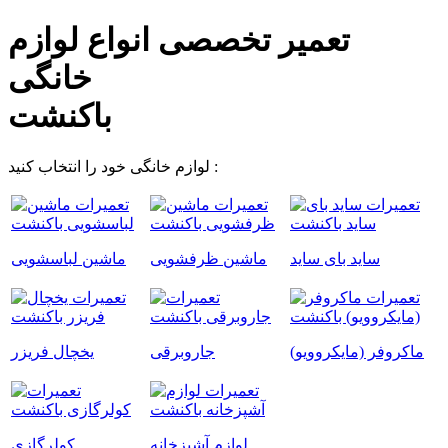
تعمیر تخصصی انواع لوازم
خانگی
باکنشت
لوازم خانگی خود را انتخاب کنید :
ساید بای ساید
ماشین ظرفشویی
ماشین لباسشویی
ماکروفر‌ (مایکروویو)
جاروبرقی
یخچال فریزر
لوازم آشپزخانه
کولرگازی