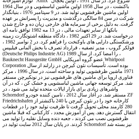
لوازم آشپزخانه "Allfix" شروع کرد. در سال 1951 ، اولین یخچال
باکنشت ، در سال 1958 اولین ماشین لباسشویی و در سال 1964
اولین ماشین ظرفشویی تولید شد. در 9 سپتامبر 1976 ، بنیانگذار
شرکت در سن 84 سالگی درگذشت و مدیریت را پسرانش بر عهده
گرفت. به دلیل برخی از سرمایه های خارجی زیان ده و خارج شدن
بانکها از سایر تعهدات مالی ، در 13 مه 1982 توافق نامه ای
درخواست شد. در 29 اکتبر 1982 ، دادگاه منطقه اشتوتگارت زمینه
ورشکستگی دارایی های باوکنخت را فراهم کرد. در 2 نوامبر 1982 ،
فولکر گروب ، مدیر تصفیه ، قرارداد تصرف با بخش آلمانی فیلیپس
(Deutsche Philips Industrie AG) را امضا کرد. از سال 1989 ،
Bauknecht Hausgeräte GmbH عضو گروه آمریکایی Whirlpool
Corporation بوده است. تأسیسات نئون کیرچن در زارلند از سال
1971 ماشین ظرفشویی تولید و ساخته است. در سال 1996 ، مرکز
فناوری اروپا برای ماشین های ظرفشویی نیز در نونکیرچن مستقر
شد. مرکز توسعه جهانی ماشین لباسشویی و خشک کن ، که در آن
واشرهای زیادی برای بازار ایالات متحده تولید می شود ، در
Schorndorf مستقر شد. در آغاز سال 2012 ، تامین کننده خودرو ZF
Friedrichshafen کارخانه خود را در نئون کیرچن با 240 باکنشتر از
280 کارمند محلی تحویل گرفت تا ظرفیت تولید خود را در قطعات
انتقال گسترش دهد. پس از آموزش مجدد ، کارکنانی که قبلا ماشین
ظرفشویی نصب می کردند ، جعبه دنده وسایل نقلیه را تولید می
کردند. در پایان سال 2012 سایت تولید در Schorndorf نیز بسته شد