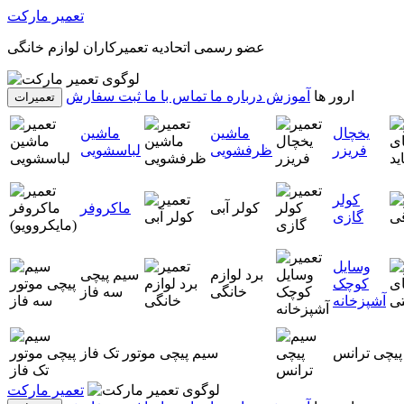
تعمیر مارکت
عضو رسمی اتحادیه تعمیرکاران لوازم خانگی
ارور ها
آموزش
درباره ما
تماس با ما
ثبت سفارش
تعمیرات
یخچال
ماشین
ماشین
فریزر
ظرفشویی
لباسشویی
کولر
کولر آبی
ماکروفر
گازی
وسایل
برد لوازم
سیم پیچی
کوچک
خانگی
سه فاز
آشپزخانه
پیچی ترانس
سیم پیچی موتور تک فاز
تعمیر مارکت