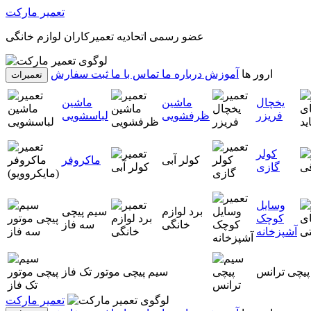
تعمیر مارکت
عضو رسمی اتحادیه تعمیرکاران لوازم خانگی
ارور ها
آموزش
درباره ما
تماس با ما
ثبت سفارش
تعمیرات
یخچال
ماشین
ماشین
فریزر
ظرفشویی
لباسشویی
کولر
کولر آبی
ماکروفر
گازی
وسایل
برد لوازم
سیم پیچی
کوچک
خانگی
سه فاز
آشپزخانه
پیچی ترانس
سیم پیچی موتور تک فاز
تعمیر مارکت