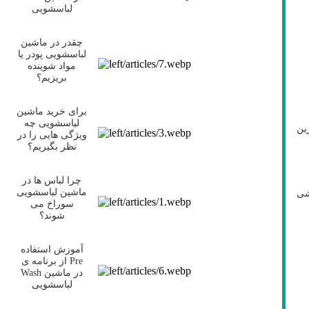
لباسشویی
چقدر در ماشین
لباسشویی پودر یا
مواد شوینده
بریزیم؟
برای خرید ماشین
لباسشویی چه
ین
ویژگی هایی را در
نظر بگیریم؟
چرا لباس ها در
ماشین لباسشویی
شی
سوراخ می
شوند؟
آموزش استفاده
از برنامه ی Pre
Wash در ماشین
لباسشویی