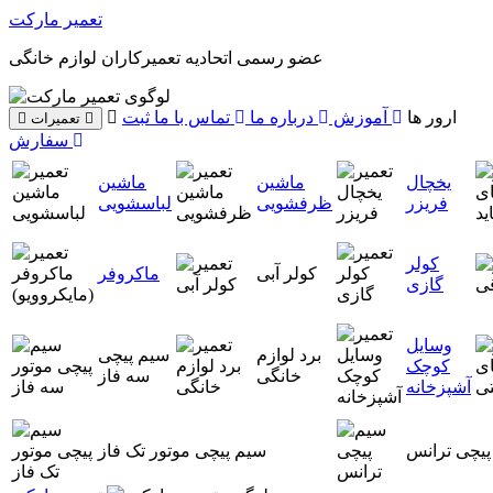
تعمیر مارکت
عضو رسمی اتحادیه تعمیرکاران لوازم خانگی
ارور ها
آموزش
درباره ما
تماس با ما
ثبت
تعمیرات
سفارش
یخچال
ماشین
ماشین
فریزر
ظرفشویی
لباسشویی
کولر
کولر آبی
ماکروفر
گازی
وسایل
برد لوازم
سیم پیچی
کوچک
خانگی
سه فاز
آشپزخانه
پیچی ترانس
سیم پیچی موتور تک فاز