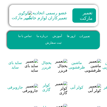
تعمیر
عضو رسمی اتحادیه
تعمیرکاران لوازم خانگی
مارکت
تعمیرات
ارور ها
آموزش
درباره ما
تماس با ما
ثبت سفارش
ماشین
یخچال
ساید بای
یی
ظرفشویی
فریزر
ساید
کولر
ر
کولر آبی
جاروبرقی
گازی