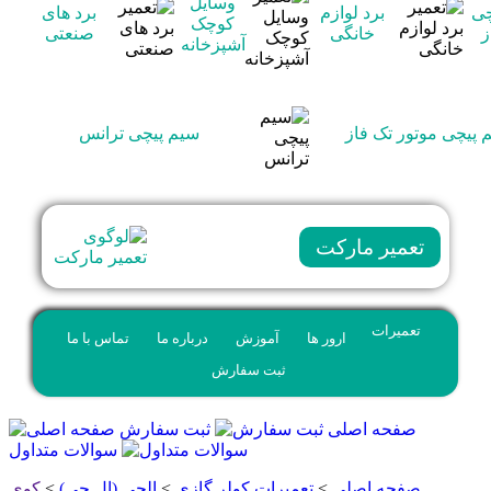
وسایل
چی
برد لوازم
برد های
کوچک
ز
خانگی
صنعتی
آشپزخانه
 پیچی موتور تک فاز
سیم پیچی ترانس
تعمیر مارکت
تعمیرات
ارور ها
آموزش
درباره ما
تماس با ما
ثبت سفارش
صفحه اصلی
ثبت سفارش
سوالات متداول
صفحه اصلی
>
تعمیرات کولر گازی
>
الجی (ال جی)
>
کوی